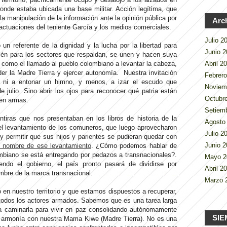
donde estaba ubicada una base militar. Acción legítima, que
a manipulación de la información ante la opinión pública por
Arc
 actuaciones del teniente García y los medios comerciales.
Julio 
n referente de la dignidad y la lucha por la libertad para
Junio 
ién para los sectores que respaldan, se unen y hacen suya
Abril 2
 como el llamado al pueblo colombiano a levantar la cabeza,
er la Madre Tierra y ejercer autonomía. Nuestra invitación
Febrer
ar ni a entonar un himno, y menos, a izar el escudo que
Noviem
 julio. Sino abrir los ojos para reconocer qué patria están
Octubr
 en armas.
Setiem
iras que nos presentaban en los libros de historia de la
Agosto
el levantamiento de los comuneros, que luego aprovecharon
Julio 
 y permitir que sus hijos y parientes se pudieran quedar con
Junio 
 nombre de ese levantamiento
. ¿Cómo podemos hablar de
lombiano se está entregando por pedazos a transnacionales?.
Mayo 
do el gobierno, el país pronto pasará de dividirse por
Abril 2
mbre de la marca transnacional.
Marzo 
en nuestro territorio y que estamos dispuestos a recuperar,
 todos los actores armados. Sabemos que es una tarea larga
a caminarla para vivir en paz consolidando autónomamente
SIE
 y armonía con nuestra Mama Kiwe (Madre Tierra). No es una