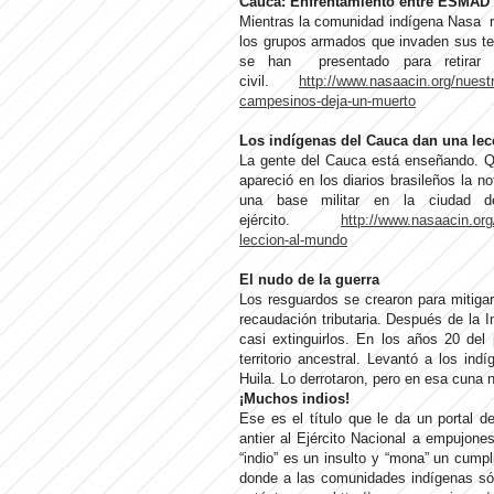
Cauca: Enfrentamiento entre ESMAD
Mientras la comunidad indígena Nasa rea
los grupos armados que invaden sus ter
se han presentado para retirar 
civil.
http://www.nasaacin.org/nuest
campesinos-deja-un-muerto
Los indígenas del Cauca dan una le
La gente del Cauca está enseñando. Qu
apareció en los diarios brasileños la 
una base militar en la ciudad de
ejército.
http://www.nasaacin.org
leccion-al-mundo
El nudo de la guerra
Los resguardos se crearon para mitiga
recaudación tributaria. Después de la I
casi extinguirlos. En los años 20 del
territorio ancestral. Levantó a los in
Huila. Lo derrotaron, pero en esa cuna n
¡Muchos indios!
Ese es el título que le da un portal d
antier al Ejército Nacional a empujones
“indio” es un insulto y “mona” un cumplid
donde a las comunidades indígenas sól