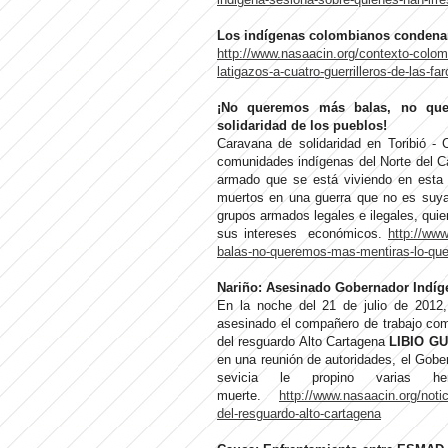
Los indígenas colombianos condenan 
http://www.nasaacin.org/contexto-colo
latigazos-a-cuatro-guerrilleros-de-las-far
¡No queremos más balas, no que
solidaridad de los pueblos!
Caravana de solidaridad en Toribió 
comunidades indígenas del Norte del Cauc
armado que se está viviendo en esta 
muertos en una guerra que no es suya
grupos armados legales e ilegales, quiene
sus intereses económicos.
http://ww
balas-no-queremos-mas-mentiras-lo-que-
Nariño: Asesinado Gobernador Indíg
En la noche del 21 de julio de 2012,
asesinado el compañero de trabajo comu
del resguardo Alto Cartagena
LIBIO G
en una reunión de autoridades, el Gobe
sevicia le propino varias h
muerte.
http://www.nasaacin.org/noti
del-resguardo-alto-cartagena