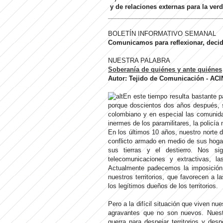
y de relaciones externas para la verd
_________________________________
BOLETÍN INFORMATIVO SEMANAL
Comunicamos para reflexionar, decidi
NUESTRA PALABRA
Soberanía de quiénes y ante quiénes
Autor: Tejido de Comunicación - ACI
En este tiempo resulta bastante pa
porque doscientos dos años después, 
colombiano y en especial las comunid
inermes de los paramilitares, la policía n
En los últimos 10 años, nuestro norte 
conflicto armado en medio de sus hogare
sus tierras y el destierro. Nos si
telecomunicaciones y extractivas, l
Actualmente padecemos la imposición 
nuestros territorios, que favorecen a
los legítimos dueños de los territorios.
Pero a la difícil situación que viven n
agravantes que no son nuevos. Nuest
guerra para despejar territorios y de