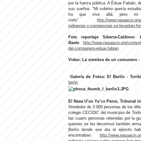
por la fuerza pública. A Éduar Fabián, 
sus sueños: “Mi sobrino quería estudi
tío que vive allá; pero mi
cielo”.
http://www.nasaacin.org
indigenas-y-campesinas-se-levantan-fre
Foto reportaje Siberia-Caldono
Basto
http://www.nasaacin.org/context
del-companero-eduar-fabian
Video: La siembra de un comunero -
Galería de Fotos: El Berlín - Torib
berlin
El Nasa U’us Yu’cx Penxi, Tribunal i
Alrededor de 3.000 personas de los dife
colegio CECIDIC del municipio de Torib
las cuatro personas retenidas por la gu
quienes se les decomisó también armas 
Berlín donde ese día el ejército ha
encontraban.
http://www.nasaacin.or
indigena-sesiona-sobre-quienes-han-irre