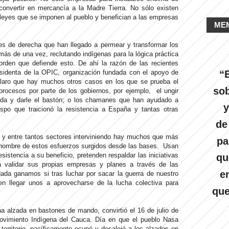
convertir en mercancía a la Madre Tierra. No sólo existen
 leyes que se imponen al pueblo y benefician a las empresas
ME
ores de derecha que han llegado a permear y transformar los
más de una vez, reclutando indígenas para la lógica práctica
orden que defiende esto. De ahí la razón de las recientes
sidenta de la OPIC, organización fundada con el apoyo de
“E
Claro que hay muchos otros casos en los que se prueba el
sob
 procesos por parte de los gobiernos, por ejemplo, el ungir
ada y darle el bastón; o los chamanes que han ayudado a
y
spo que traicionó la resistencia a España y tantas otras
de
y entre tantos sectores interviniendo hay muchos que más
pa
nombre de estos esfuerzos surgidos desde las bases. Usan
sistencia a su beneficio, pretenden respaldar las iniciativas
qu
a validar sus propias empresas y planes a través de las
e
ada ganamos si tras luchar por sacar la guerra de nuestro
en llegar unos a aprovecharse de la lucha colectiva para
que
a alzada en bastones de mando, convirtió el 16 de julio de
ovimiento Indígena del Cauca. Día en que el pueblo Nasa
territorio, pacíficamente ocupó y desalojó a los alzados en