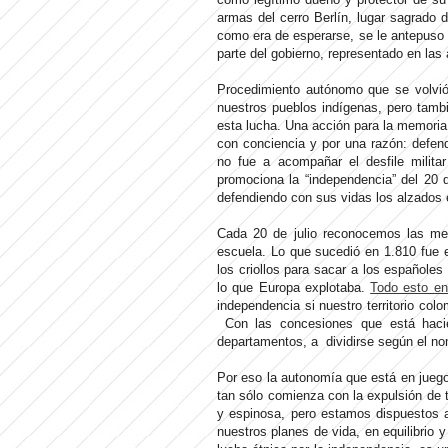
armas del cerro Berlín, lugar sagrado 
como era de esperarse, se le antepuso l
parte del gobierno, representado en las
Procedimiento autónomo que se volvió u
nuestros pueblos indígenas, pero tamb
esta lucha. Una acción para la memoria
con conciencia y por una razón: defend
no fue a acompañar el desfile milit
promociona la “independencia” del 20 de
defendiendo con sus vidas los alzados
Cada 20 de julio reconocemos las ment
escuela. Lo que sucedió en 1.810 fue 
los criollos para sacar a los españoles
lo que Europa explotaba.
Todo esto en
independencia si nuestro territorio co
Con las concesiones que está hacien
departamentos, a dividirse según el no
Por eso la autonomía que está en juego 
tan sólo comienza con la expulsión de
y espinosa, pero estamos dispuestos 
nuestros planes de vida, en equilibrio