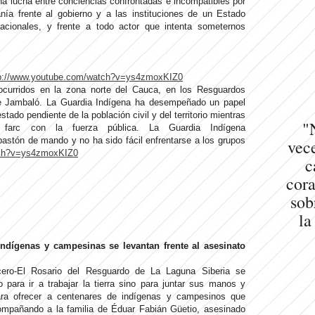
na lucha entre conciencias confrontadas e incompatibles por
nía frente al gobierno y a las instituciones de un Estado
acionales, y frente a todo actor que intenta someternos
p://www.youtube.com/watch?v=ys4zmoxKIZ0
ocurridos en la zona norte del Cauca, en los Resguardos
de Jambaló. La Guardia Indígena ha desempeñado un papel
ado pendiente de la población civil y del territorio mientras
"
s farc con la fuerza pública. La Guardia Indígena
astón de mando y no ha sido fácil enfrentarse a los grupos
vece
tch?v=ys4zmoxKIZ0
c
cora
sob
la
ndígenas y campesinas se levantan frente al asesinato
cero-El Rosario del Resguardo de La Laguna Siberia se
para ir a trabajar la tierra sino para juntar sus manos y
para ofrecer a centenares de indígenas y campesinos que
mpañando a la familia de Éduar Fabián Güetio, asesinado