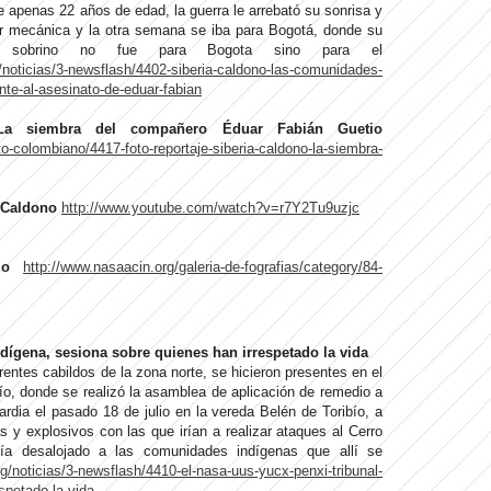
de apenas 22 años de edad, la guerra le arrebató su sonrisa y
ar mecánica y la otra semana se iba para Bogotá, donde su
 sobrino no fue para Bogota sino para el
/noticias/3-newsflash/4402-siberia-caldono-las-comunidades-
nte-al-asesinato-de-eduar-fabian
: La siembra del compañero Éduar Fabián Guetio
o-colombiano/4417-foto-reportaje-siberia-caldono-la-siembra-
 Caldono
http://www.youtube.com/watch?v=r7Y2Tu9uzjc
io
http://www.nasaacin.org/galeria-de-fografias/category/84-
ndígena, sesiona sobre quienes han irrespetado la vida
rentes cabildos de la zona norte, se hicieron presentes en el
ío, donde se realizó la asamblea de aplicación de remedio a
ardia el pasado 18 de julio en la vereda Belén de Toribío, a
y explosivos con las que irían a realizar ataques al Cerro
bía desalojado a las comunidades indígenas que allí se
g/noticias/3-newsflash/4410-el-nasa-uus-yucx-penxi-tribunal-
spetado-la-vida