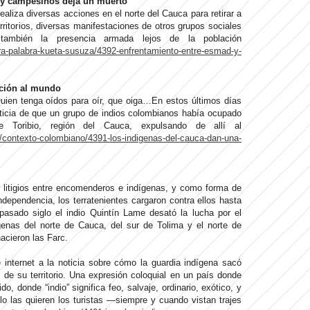
 y campesinos deja un muerto
liza diversas acciones en el norte del Cauca para retirar a
ritorios, diversas manifestaciones de otros grupos sociales
también la presencia armada lejos de la población
ra-palabra-kueta-susuza/4392-enfrentamiento-entre-esmad-y-
cción al mundo
ien tenga oídos para oír, que oiga…En estos últimos días
noticia de que un grupo de indios colombianos había ocupado
 Toribio, región del Cauca, expulsando de allí al
/contexto-colombiano/4391-los-indigenas-del-cauca-dan-una-
r litigios entre encomenderos e indígenas, y como forma de
ndependencia, los terratenientes cargaron contra ellos hasta
 pasado siglo el indio Quintín Lame desató la lucha por el
dígenas del norte de Cauca, del sur de Tolima y el norte de
acieron las Farc.
e internet a la noticia sobre cómo la guardia indígena sacó
 de su territorio. Una expresión coloquial en un país donde
o, donde “indio” significa feo, salvaje, ordinario, exótico, y
o las quieren los turistas —siempre y cuando vistan trajes