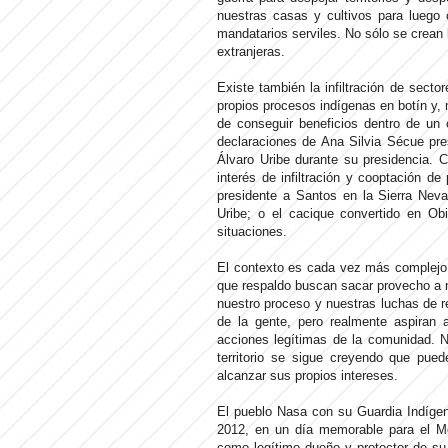
nuestras casas y cultivos para luego 
mandatarios serviles. No sólo se crean
extranjeras.
Existe también la infiltración de sect
propios procesos indígenas en botín y, 
de conseguir beneficios dentro de un 
declaraciones de Ana Silvia Sécue pre
Álvaro Uribe durante su presidencia. 
interés de infiltración y cooptación de
presidente a Santos en la Sierra Nev
Uribe; o el cacique convertido en Obi
situaciones.
El contexto es cada vez más complejo 
que respaldo buscan sacar provecho a 
nuestro proceso y nuestras luchas de re
de la gente, pero realmente aspiran 
acciones legítimas de la comunidad. N
territorio se sigue creyendo que pued
alcanzar sus propios intereses.
El pueblo Nasa con su Guardia Indígen
2012, en un día memorable para el M
como legítimo dueño y protector de su 