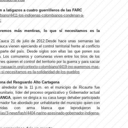
a latigazos a cuatro guerrilleros de las FARC
mbiano/4411-los-indigenas-colombianos-condenan-a-
c
remos más mentiras, lo que sí necesitamos es la
- Cauca 21 de julio de 2012.Desde hace unas semanas las
a vienen ejerciendo el control territorial frente al conflicto
parte del país. Desde siglos son ellas las que ponen sus
. Los comuneros y comuneras viven entre los tiros de los
s quieren el control del territorio por la guerra y para saciar
w.nasaacin.org/contexto-colombiano/4419-ino-queremos-mas-
si-necesitamos-es-la-solidaridad-de-los-pueblos
ena del Resguardo Alto Cartagena
 alrededor de la 11 p.m. en el municipio de Ricaurte fue
nitario, líder del proceso organizativo y Gobernador actual
UANGA
, quien se dirigía a su casa luego dehaber participado
rnador fue abordado por unhabitante del municipio quien con
eridas con arma blanca que leprodujeron la
cias/3-newsflash/4404-narino-asesinado-gobernador-indigena-