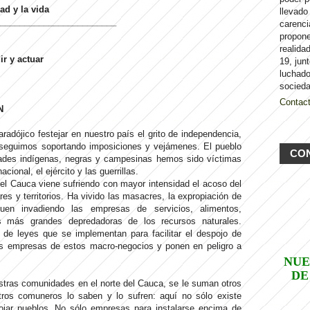
ad y la vida
llevado
________________________
carenci
propon
realida
r y actuar
19, jun
luchado
socieda
Contac
N
radójico festejar en nuestro país el grito de independencia,
seguimos soportando imposiciones y vejámenes. El pueblo
CO
ades indígenas, negras y campesinas hemos sido víctimas
acional, el ejército y las guerrillas.
del Cauca viene sufriendo con mayor intensidad el acoso del
s y territorios. Ha vivido las masacres, la expropiación de
guen invadiendo las empresas de servicios, alimentos,
as más grandes depredadoras de los recursos naturales.
de leyes que se implementan para facilitar el despojo de
 las empresas de estos macro-negocios y ponen en peligro a
NUE
DE
uestras comunidades en el norte del Cauca, se le suman otros
ros comuneros lo saben y lo sufren: aquí no sólo existe
spojar pueblos. No sólo empresas para instalarse encima de