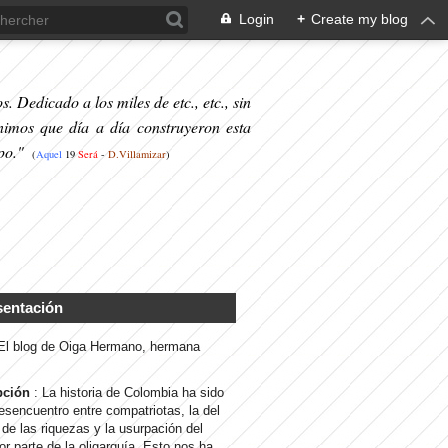
Login
+
Create my blog
. Dedicado a los miles de etc., etc., sin
nimos que día a día construyeron esta
po."
(
Aquel
19
S
erá
-
D.Villamizar
)
sentación
 El blog de Oiga Hermano, hermana
pción
: La historia de Colombia ha sido
desencuentro entre compatriotas, la del
de las riquezas y la usurpación del
or parte de la oligarquía. Esto nos ha