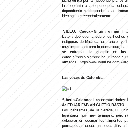
lucha étnica por la independencia, es u
la soberanía o la dependencia: sobera
dependiente y obediente a las transn
ideológica e económicamente.
VIDEO:
Cauca - Ni un tiro más
htt
Este video cuenta sobre los hechos 
indígenas de Miranda, de Toribio y 
muy importante para la comunidad, ha est
se enfrentan la guerrilla de la
como símbolo siempre ha utilizado su b
armados.
http://www.youtube.com/wa
Las voces de Colombia
Siberia-Caldono: Las comunidades i
de EDUAR FABIÁN GUETIO BASTO
Los habitantes de la vereda El Cru
levantaron hoy muy temprano, pero no 
colaborar en cocinar los alimentos 
permanecían desde hace dos días aco