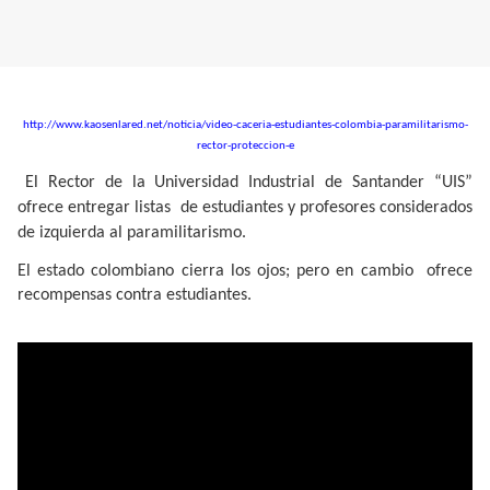
http://www.kaosenlared.net/noticia/video-caceria-estudiantes-colombia-paramilitarismo-
rector-proteccion-e
El Rector de la Universidad Industrial de Santander “UIS”
ofrece entregar listas
de estudiantes y profesores considerados
de izquierda al paramilitarismo.
El estado colombiano cierra los ojos; pero en cambio
ofrece
recompensas contra estudiantes
.