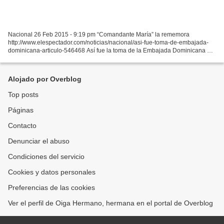
Nacional 26 Feb 2015 - 9:19 pm “Comandante María” la rememora
http://www.elespectador.com/noticias/nacional/asi-fue-toma-de-embajada-
dominicana-articulo-546468 Así fue la toma de la Embajada Dominicana El
27 de febrero de 1980, el M-19 se tomó la sede...
Alojado por Overblog
Top posts
Páginas
Contacto
Denunciar el abuso
Condiciones del servicio
Cookies y datos personales
Preferencias de las cookies
Ver el perfil de Oiga Hermano, hermana en el portal de Overblog