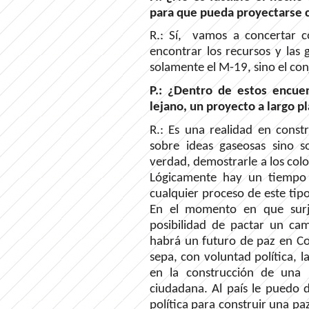
para que pueda proyectarse co
R.: Sí, vamos a concertar c
encontrar los recursos y las 
solamente el M-19, sino el co
P.: ¿Dentro de estos encuen
lejano, un proyecto a largo p
R.: Es una realidad en constr
sobre ideas gaseosas sino 
verdad, demostrarle a los col
Lógicamente hay un tiempo 
cualquier proceso de este ti
En el momento en que surja 
posibilidad de pactar un ca
habrá un futuro de paz en C
sepa, con voluntad política, 
en la construcción de una 
ciudadana. Al país le puedo 
política para construir una p