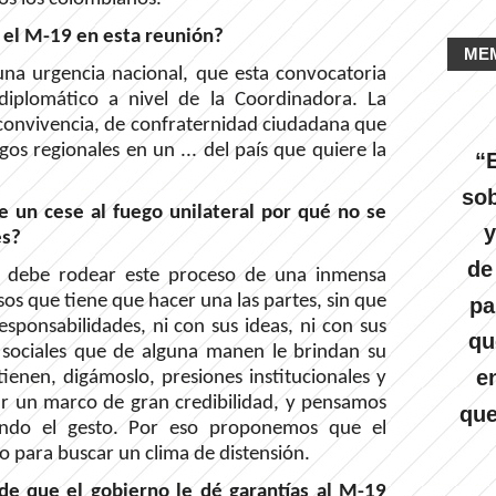
ra el M-19 en esta reunión?
ME
na urgencia nacional, que esta convocatoria
iplomático a nivel de la Coordinadora. La
 convivencia, de confraternidad ciudadana que
gos regionales en un ... del país que quiere la
“E
sob
e un cese al fuego unilateral por qué no se
y
es?
de
 debe rodear este proceso de una inmensa
sos que tiene que hacer una las partes, sin que
pa
esponsabilidades, ni con sus ideas, ni con sus
qu
 sociales que de alguna manen le brindan su
e
enen, digámoslo, presiones institucionales y
ar un marco de gran credibilidad, y pensamos
que
endo el gesto. Por eso proponemos que el
 para buscar un clima de distensión.
 de que el gobierno le dé garantías al M-19