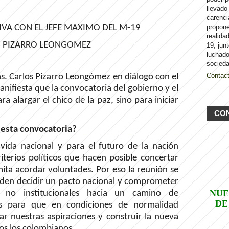
llevado
carenci
IVA CON EL JEFE MAXIMO DEL M-19
propon
realida
 PIZARRO LEONGOMEZ
19, jun
luchado
socieda
Contac
as. Carlos Pizarro Leongómez en diálogo con el
nifiesta que la convocatoria del gobierno y el
 alargar el chico de la paz, sino para iniciar
CO
 esta convocatoria?
 vida nacional y para el futuro de la nación
terios políticos que hacen posible concertar
mita acordar voluntades. Por eso la reunión se
den decidir un pacto nacional y comprometer
NUE
 y no institucionales hacia un camino de
DE
as para que en condiciones de normalidad
r nuestras aspiraciones y construir la nueva
os los colombianos.