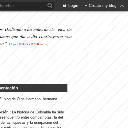
Login
+
Create my blog
. Dedicado a los miles de etc., etc., sin
nimos que día a día construyeron esta
po."
(
Aquel
19
S
erá
-
D.Villamizar
)
sentación
 El blog de Oiga Hermano, hermana
pción
: La historia de Colombia ha sido
desencuentro entre compatriotas, la del
de las riquezas y la usurpación del
or parte de la oligarquía. Esto nos ha