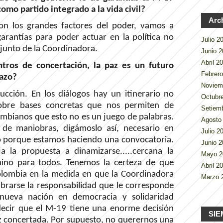
mo partido integrado a la vida civil?
Arc
on los grandes factores del poder, vamos a
garantías para poder actuar en la política no
Julio 
njunto de la Coordinadora.
Junio 
Abril 2
tros de concertación, la paz es un futuro
Febrer
lazo?
Noviem
ucción. En los diálogos hay un itinerario no
Octubr
sobre bases concretas que nos permiten de
Setiem
ombianos que esto no es un juego de palabras.
Agosto
de maniobras, digámoslo así, necesario en
Julio 
po porque estamos haciendo una convocatoria.
Junio 
la propuesta a dinamizarse.....cercana la
Mayo 
mino para todos. Tenemos la certeza de que
Abril 2
olombia en la medida en que la Coordinadora
Marzo 
labrarse la responsabilidad que le corresponde
nueva nación en democracia y solidaridad
decir que el M-19 tiene una enorme decisión
SIE
az concertada. Por supuesto, no querernos una