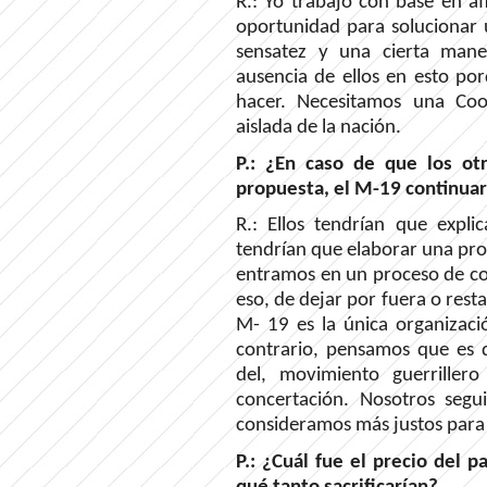
R.: Yo trabajo con base en af
oportunidad para solucionar u
sensatez y una cierta maner
ausencia de ellos en esto p
hacer. Necesitamos una Coo
aislada de la nación.
P.: ¿En caso de que los ot
propuesta, el M-19 continuar
R.: Ellos tendrían que expli
tendrían que elaborar una pro
entramos en un proceso de con
eso, de dejar por fuera o rest
M- 19 es la única organizaci
contrario, pensamos que es 
del, movimiento guerrille
concertación. Nosotros seg
consideramos más justos para
P.: ¿Cuál fue el precio del 