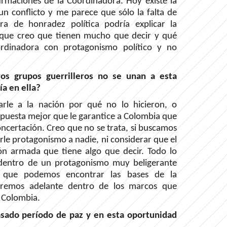
irmaciones de la Coordinadora. Hoy existe la
n conflicto y me parece que sólo la falta de
a de honradez política podría explicar la
orque creo que tienen mucho que decir y qué
rdinadora con protagonismo político y no
ros grupos guerrilleros no se unan a esta
ía en ella?
carle a la nación por qué no lo hicieron, o
puesta mejor que le garantice a Colombia que
certación. Creo que no se trata, si buscamos
arle protagonismo a nadie, ni considerar que el
ón armada que tiene algo que decir. Todo lo
dentro de un protagonismo muy beligerante
ro que podemos encontrar las bases de la
uiremos adelante dentro de los marcos que
 Colombia.
pasado período de paz y en esta oportunidad