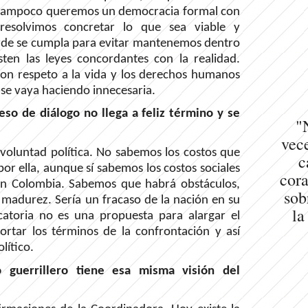
o tampoco queremos un democracia formal con
 resolvimos concretar lo que sea viable y
erde se cumpla para evitar mantenemos dentro
ten las leyes concordantes con la realidad.
on respeto a la vida y los derechos humanos
 se vaya haciendo innecesaria.
eso de diálogo no llega a feliz término y se
"
vece
voluntad política. No sabemos los costos que
c
r ella, aunque sí sabemos los costos sociales
cora
 en Colombia. Sabemos que habrá obstáculos,
sob
madurez. Sería un fracaso de la nación en su
la
atoria no es una propuesta para alargar el
ortar los términos de la confrontación y así
lítico.
o guerrillero tiene esa misma visión del