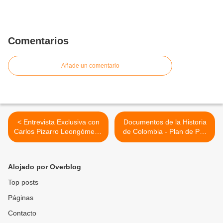
Comentarios
Añade un comentario
< Entrevista Exclusiva con
Documentos de la Historia
Carlos Pizarro Leongómez -
de Colombia - Plan de Paz
Enero 14 de 1989 -
del M-19- Agosto 22 de
1988 >
Alojado por Overblog
Top posts
Páginas
Contacto