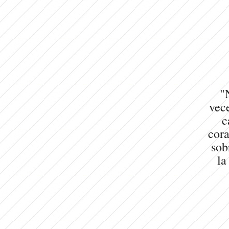
"
vece
c
cora
sob
la