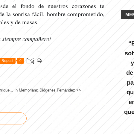
esde el fondo de nuestros corazones te
e la sonrisa fácil, hombre comprometido,
ME
cales y de masas.
a siempre compañero!
“E
sob
Repost
0
y
de
pa
rique...
In Memoriam: Diógenes Fernández >>
qu
e
que