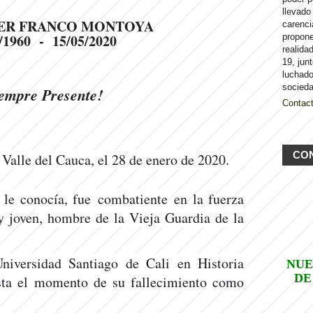
llevado
ER FRANCO MONTOYA
carenci
/1960 - 15/05/2020
propon
realida
19, jun
luchado
socieda
empre Presente!
Contac
CO
, Valle del Cauca, el 28 de enero de 2020.
le conocía, fue combatiente
en la fuerza
 joven,
hombre de la Vieja Guardia de la
niversidad Santiago de Cali en Historia
NUE
DE
sta el momento de su fallecimiento como