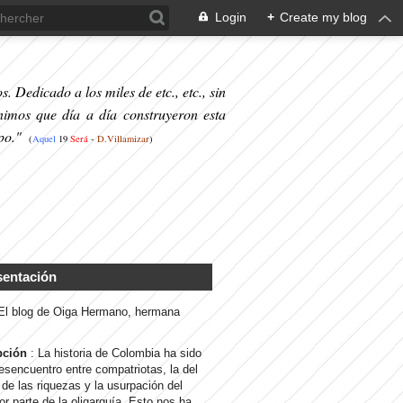
Login
+
Create my blog
. Dedicado a los miles de etc., etc., sin
nimos que día a día construyeron esta
po."
(
Aquel
19
S
erá
-
D.Villamizar
)
sentación
 El blog de Oiga Hermano, hermana
pción
: La historia de Colombia ha sido
desencuentro entre compatriotas, la del
de las riquezas y la usurpación del
or parte de la oligarquía. Esto nos ha