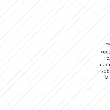
"
vece
c
cora
sob
la