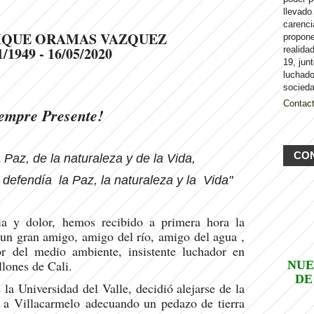
llevado
carenci
IQUE ORAMAS VAZQUEZ
propon
1/1949 - 16/05/2020
realida
19, jun
luchado
socieda
Contac
empre Presente!
CO
Paz, de la naturaleza y de la Vida,
defendía la Paz, la naturaleza y la Vida"
ia y dolor, hemos recibido a primera hora la
e un gran amigo, amigo del río, amigo del agua ,
r del medio ambiente, insistente luchador en
llones de Cali.
NUE
DE
a Universidad del Valle, decidió alejarse de la
, a Villacarmelo adecuando un pedazo de tierra