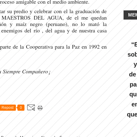
 proceso amigable con el medio ambiente.
ar su predio y celebrar con el la graduación de
ME
mo MAESTROS DEL AGUA, de el me quedan
 riñón y maíz negro (peruano), no lo mató la
 enemigos del río , del agua y de nuestra casa
“E
parte de la Cooperativa para la Paz en 1992 en
sob
y
a Siempre Compañero¡
de
pa
qu
e
Repost
0
que