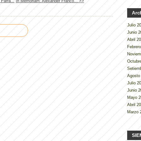
Parra...
In Memoriam: Alexander Franco... >>
Arc
Julio 
Junio 
Abril 2
Febrer
Noviem
Octubr
Setiem
Agosto
Julio 
Junio 
Mayo 
Abril 2
Marzo 
SIE