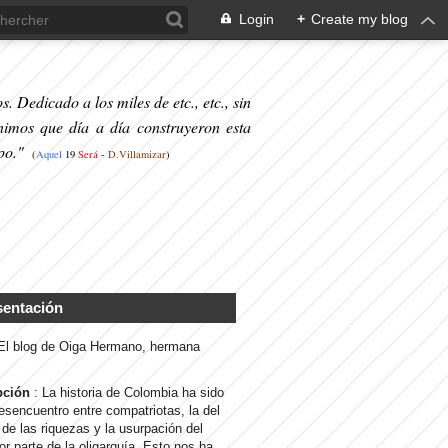
Login
+
Create my blog
. Dedicado a los miles de etc., etc., sin
nimos que día a día construyeron esta
po."
(
Aquel
19
S
erá
-
D.Villamizar
)
sentación
 El blog de Oiga Hermano, hermana
pción
: La historia de Colombia ha sido
desencuentro entre compatriotas, la del
de las riquezas y la usurpación del
or parte de la oligarquía. Esto nos ha