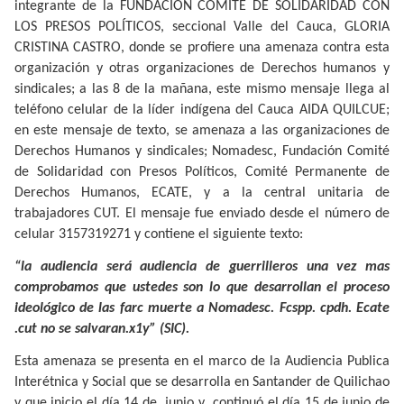
integrante de la FUNDACIÓN COMITÉ DE SOLIDARIDAD CON
LOS PRESOS POLÍTICOS, seccional Valle del Cauca, GLORIA
CRISTINA CASTRO, donde se profiere una amenaza contra esta
organización y otras organizaciones de Derechos humanos y
sindicales; a las 8 de la mañana, este mismo mensaje llega al
teléfono celular de la líder indígena del Cauca AIDA QUILCUE;
en este mensaje de texto, se amenaza a las organizaciones de
Derechos Humanos y sindicales; Nomadesc, Fundación Comité
de Solidaridad con Presos Políticos, Comité Permanente de
Derechos Humanos, ECATE, y a la central unitaria de
trabajadores CUT. El mensaje fue enviado desde el número de
celular 3157319271 y contiene el siguiente texto:
“la audiencia será audiencia de guerrilleros una vez mas
comprobamos que ustedes son lo que desarrollan el proceso
ideológico de las farc muerte a Nomadesc. Fcspp. cpdh. Ecate
.cut no se salvaran.x1y” (SIC).
Esta amenaza se presenta en el marco de la Audiencia Publica
Interétnica y Social que se desarrolla en Santander de Quilichao
y que inicio el día 14 de
junio y
continuó el día 15 de junio de