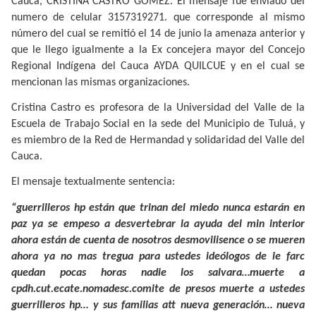
Cauca, CRISTINA CASTRO GOMEZ. El mensaje fue enviado del
numero de celular 3157319271. que corresponde al mismo
número del cual se remitió el 14 de junio la amenaza anterior y
que le llego igualmente a la Ex concejera mayor del Concejo
Regional Indígena del Cauca AYDA QUILCUE y en el cual se
mencionan las mismas organizaciones.
Cristina Castro es profesora de la Universidad del Valle de la
Escuela de Trabajo Social en la sede del Municipio de Tuluá, y
es miembro de la Red de Hermandad y solidaridad del Valle del
Cauca.
El mensaje textualmente sentencia:
“guerrilleros hp están que trinan del miedo nunca estarán en
paz ya se empeso a desvertebrar la ayuda del min interior
ahora están de cuenta de nosotros desmovilisence o se mueren
ahora ya no mas tregua para ustedes ideólogos de le farc
quedan pocas horas nadie los salvara…muerte a
cpdh.cut.ecate.nomadesc.comite de presos muerte a ustedes
guerrilleros hp… y sus familias att nueva generación… nueva