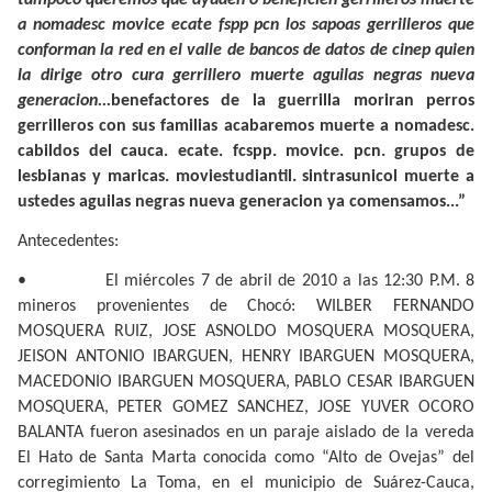
a nomadesc movice ecate fspp pcn los sapoas gerrilleros que
conforman la red en el valle de bancos de datos de cinep quien
la dirige otro cura gerrillero muerte aguilas negras nueva
generacion...
benefactores de la guerrilla moriran perros
gerrilleros con sus familias acabaremos muerte a nomadesc.
cabildos del cauca. ecate. fcspp. movice. pcn. grupos de
lesbianas y maricas. moviestudiantil. sintrasunicol muerte a
ustedes aguilas negras nueva generacion ya comensamos...”
Antecedentes:
•
El miércoles 7 de abril de 2010 a las 12:30 P.M. 8
mineros provenientes de Chocó: WILBER FERNANDO
MOSQUERA RUIZ, JOSE ASNOLDO MOSQUERA MOSQUERA,
JEISON ANTONIO IBARGUEN, HENRY IBARGUEN MOSQUERA,
MACEDONIO IBARGUEN MOSQUERA, PABLO CESAR IBARGUEN
MOSQUERA, PETER GOMEZ SANCHEZ, JOSE YUVER OCORO
BALANTA fueron asesinados en un paraje aislado de la vereda
El Hato de Santa Marta conocida como “Alto de Ovejas” del
corregimiento La Toma, en el municipio de Suárez-Cauca,