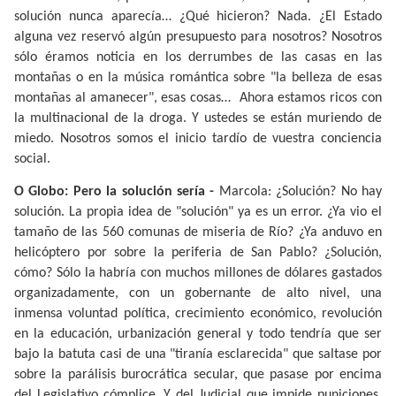
solución nunca aparecía… ¿Qué hicieron? Nada. ¿El Estado
alguna vez reservó algún presupuesto para nosotros? Nosotros
sólo éramos noticia en los derrumbes de las casas en las
montañas o en la música romántica sobre "la belleza de esas
montañas al amanecer", esas cosas…
Ahora estamos ricos con
la multinacional de la droga. Y ustedes se están muriendo de
miedo. Nosotros somos el inicio tardío de vuestra conciencia
social.
O Globo: Pero la solución sería -
Marcola: ¿Solución? No hay
solución. La propia idea de "solución" ya es un error. ¿Ya vio el
tamaño de las 560 comunas de miseria de Río? ¿Ya anduvo en
helicóptero por sobre la periferia de San Pablo? ¿Solución,
cómo? Sólo la habría con muchos millones de dólares gastados
organizadamente, con un gobernante de alto nivel, una
inmensa voluntad política, crecimiento económico, revolución
en la educación, urbanización general y todo tendría que ser
bajo la batuta casi de una "tiranía esclarecida" que saltase por
sobre la parálisis burocrática secular, que pasase por encima
del Legislativo cómplice. Y del Judicial que impide puniciones.