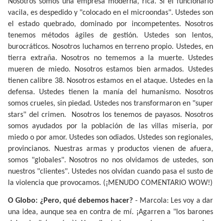
Nosotros somos una empresa moderna, rica. Si el funcionario
vacila, es despedido y "colocado en el microondas". Ustedes son
el estado quebrado, dominado por incompetentes. Nosotros
tenemos métodos ágiles de gestión. Ustedes son lentos,
burocráticos. Nosotros luchamos en terreno propio. Ustedes, en
tierra extraña. Nosotros no tememos a la muerte. Ustedes
mueren de miedo. Nosotros estamos bien armados. Ustedes
tienen calibre 38. Nosotros estamos en el ataque. Ustedes en la
defensa. Ustedes tienen la manía del humanismo. Nosotros
somos crueles, sin piedad. Ustedes nos transformaron en "super
stars" del crimen.
Nosotros los tenemos de payasos. Nosotros
somos ayudados por la población de las villas miseria, por
miedo o por amor. Ustedes son odiados. Ustedes son regionales,
provincianos. Nuestras armas y productos vienen de afuera,
somos "globales". Nosotros no nos olvidamos de ustedes, son
nuestros "clientes". Ustedes nos olvidan cuando pasa el susto de
la violencia que provocamos. (¡MENUDO COMENTARIO WOW!)
O Globo: ¿Pero, qué debemos hacer?
- Marcola: Les voy a dar
una idea, aunque sea en contra de mí. ¡Agarren a "los barones