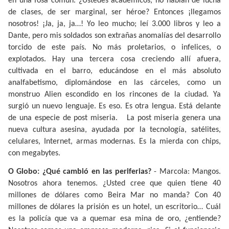
en una fosa común. ¿Ustedes académicos, no hablan de lucha
de clases, de ser marginal, ser héroe? Entonces ¡llegamos
nosotros! ¡Ja, ja, ja…! Yo leo mucho; leí 3.000 libros y leo a
Dante, pero mis soldados son extrañas anomalías del desarrollo
torcido de este país. No más proletarios, o infelices, o
explotados. Hay una tercera cosa creciendo allí afuera,
cultivada en el barro, educándose en el más absoluto
analfabetismo, diplomándose en las cárceles, como un
monstruo Alien escondido en los rincones de la ciudad. Ya
surgió un nuevo lenguaje. Es eso. Es otra lengua. Está delante
de una especie de post miseria.
La post miseria genera una
nueva cultura asesina, ayudada por la tecnología, satélites,
celulares, Internet, armas modernas. Es la mierda con chips,
con megabytes.
O Globo: ¿Qué cambió en las periferias?
- Marcola: Mangos.
Nosotros ahora tenemos. ¿Usted cree que quien tiene 40
millones de dólares como Beira Mar no manda? Con 40
millones de dólares la prisión es un hotel, un escritorio… Cuál
es la policía que va a quemar esa mina de oro, ¿entiende?