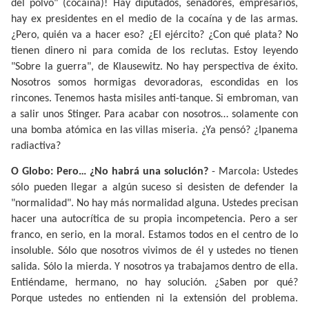
del polvo" (cocaína)! Hay diputados, senadores, empresarios,
hay ex presidentes en el medio de la cocaína y de las armas.
¿Pero, quién va a hacer eso? ¿El ejército? ¿Con qué plata? No
tienen dinero ni para comida de los reclutas. Estoy leyendo
"Sobre la guerra", de Klausewitz. No hay perspectiva de éxito.
Nosotros somos hormigas devoradoras, escondidas en los
rincones. Tenemos hasta misiles anti-tanque. Si embroman, van
a salir unos Stinger. Para acabar con nosotros… solamente con
una bomba atómica en las villas miseria. ¿Ya pensó? ¿Ipanema
radiactiva?
O Globo: Pero… ¿No habrá una solución?
- Marcola: Ustedes
sólo pueden llegar a algún suceso si desisten de defender la
"normalidad". No hay más normalidad alguna. Ustedes precisan
hacer una autocrítica de su propia incompetencia. Pero a ser
franco, en serio, en la moral. Estamos todos en el centro de lo
insoluble. Sólo que nosotros vivimos de él y ustedes no tienen
salida. Sólo la mierda. Y nosotros ya trabajamos dentro de ella.
Entiéndame, hermano, no hay solución. ¿Saben por qué?
Porque ustedes no entienden ni la extensión del problema.