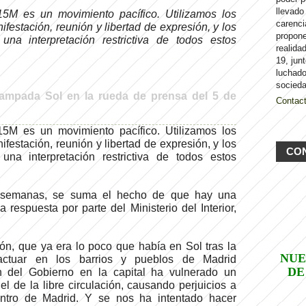
llevado
15M es un movimiento pacífico. Utilizamos los
carenci
festación, reunión y libertad de expresión, y los
propon
na interpretación restrictiva de todos estos
realida
19, jun
luchado
socieda
mpada Sol en la rueda de prensa del 5 de
Contac
15M es un movimiento pacífico. Utilizamos los
festación, reunión y libertad de expresión, y los
CO
na interpretación restrictiva de todos estos
 semanas, se suma el hecho de que hay una
a respuesta por parte del Ministerio del Interior,
ón, que ya era lo poco que había en Sol tras la
NUE
actuar en los barrios y pueblos de Madrid
DE
n del Gobierno en la capital ha vulnerado un
l de la libre circulación, causando perjuicios a
entro de Madrid. Y se nos ha intentado hacer