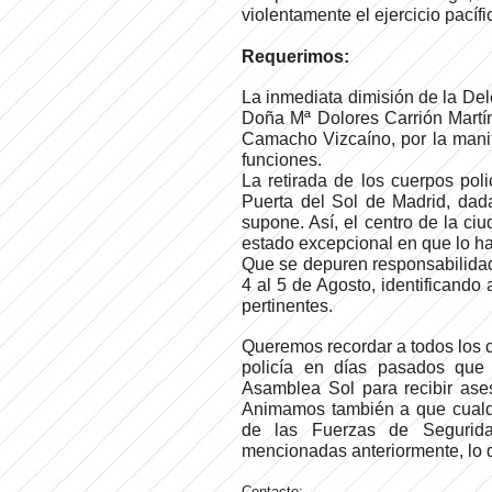
violentamente el ejercicio pacíf
Requerimos:
La inmediata dimisión de la De
Doña Mª Dolores Carrión Martín,
Camacho Vizcaíno, por la manif
funciones.
La retirada de los cuerpos po
Puerta del Sol de Madrid, dada
supone. Así, el centro de la ci
estado excepcional en que lo ha
Que se depuren responsabilidad
4 al 5 de Agosto, identificand
pertinentes.
Queremos recordar a todos los 
policía en días pasados que
Asamblea Sol para recibir ase
Animamos también a que cualqu
de las Fuerzas de Seguridad
mencionadas anteriormente, lo d
Contacto: