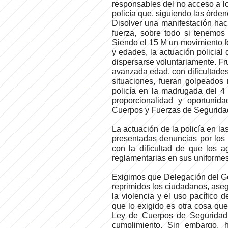
responsables del no acceso a l
policía que, siguiendo las órde
Disolver una manifestación haci
fuerza, sobre todo si tenemo
Siendo el 15 M un movimiento f
y edades, la actuación policia
dispersarse voluntariamente. Fr
avanzada edad, con dificultades
situaciones, fueran golpeados 
policía en la madrugada del 4 a
proporcionalidad y oportunid
Cuerpos y Fuerzas de Seguridad
La actuación de la policía en la
presentadas denuncias por los
con la dificultad de que los a
reglamentarias en sus uniforme
Exigimos que Delegación del Go
reprimidos los ciudadanos, aseg
la violencia y el uso pacífico 
que lo exigido es otra cosa que
Ley de Cuerpos de Seguridad 
cumplimiento. Sin embargo, h