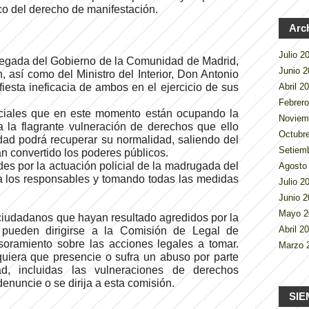
ico del derecho de manifestación.
Arc
Julio 
legada del Gobierno de la Comunidad de Madrid,
Junio 
 así como del Ministro del Interior, Don Antonio
Abril 2
iesta ineficacia de ambos en el ejercicio de sus
Febrer
liciales que en este momento están ocupando la
Noviem
 la flagrante vulneración de derechos que ello
Octubr
udad podrá recuperar su normalidad, saliendo del
Setiem
n convertido los poderes públicos.
es por la actuación policial de la madrugada del
Agosto
o a los responsables y tomando todas las medidas
Julio 
Junio 
Mayo 
ciudadanos que hayan resultado agredidos por la
Abril 2
 pueden dirigirse a la Comisión de Legal de
soramiento sobre las acciones legales a tomar.
Marzo 
iera que presencie o sufra un abuso por parte
, incluidas las vulneraciones de derechos
enuncie o se dirija a esta comisión.
SIE