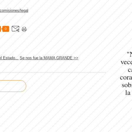
/comisiones/legal
0
"
l Estado...
Se nos fue la MAMA GRANDE >>
vece
c
cora
sob
la