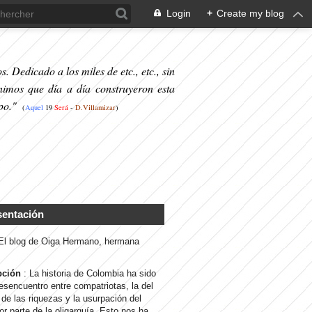
Login
+
Create my blog
. Dedicado a los miles de etc., etc., sin
nimos que día a día construyeron esta
po."
(
Aquel
19
S
erá
-
D.Villamizar
)
sentación
 El blog de Oiga Hermano, hermana
pción
: La historia de Colombia ha sido
desencuentro entre compatriotas, la del
de las riquezas y la usurpación del
or parte de la oligarquía. Esto nos ha