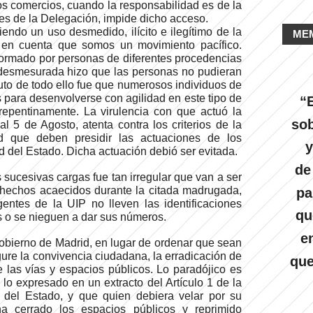
os comercios, cuando la responsabilidad es de la
nes de la Delegación, impide dicho acceso.
endo un uso desmedido, ilícito e ilegítimo de la
ME
s en cuenta que somos un movimiento pacífico.
ormado por personas de diferentes procedencias
l desmesurada hizo que las personas no pudieran
uto de todo ello fue que numerosos individuos de
 para desenvolverse con agilidad en este tipo de
“E
repentinamente. La virulencia con que actuó la
sob
l 5 de Agosto, atenta contra los criterios de la
ad que deben presidir las actuaciones de los
y
 del Estado. Dicha actuación debió ser evitada.
de
s sucesivas cargas fue tan irregular que van a ser
 hechos acaecidos durante la citada madrugada,
pa
gentes de la UIP no lleven las identificaciones
qu
s o se nieguen a dar sus números.
e
bierno de Madrid, en lugar de ordenar que sean
ure la convivencia ciudadana, la erradicación de
que
de las vías y espacios públicos. Lo paradójico es
 lo expresado en un extracto del Artículo 1 de la
del Estado, y que quien debiera velar por su
a cerrado los espacios públicos y reprimido