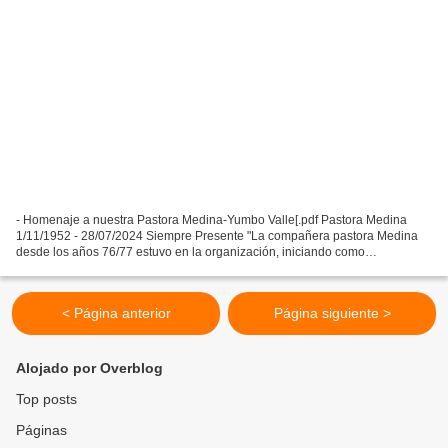
- Homenaje a nuestra Pastora Medina-Yumbo Valle[.pdf Pastora Medina
1/11/1952 - 28/07/2024 Siempre Presente "La compañera pastora Medina
desde los años 76/77 estuvo en la organización, iniciando como
colaboradora, luego fue privada de la libertad por...
< Página anterior
Página siguiente >
Alojado por Overblog
Top posts
Páginas