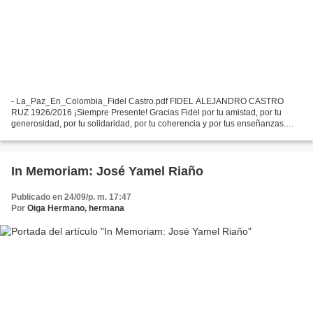
- La_Paz_En_Colombia_Fidel Castro.pdf FIDEL ALEJANDRO CASTRO
RUZ 1926/2016 ¡Siempre Presente! Gracias Fidel por tu amistad, por tu
generosidad, por tu solidaridad, por tu coherencia y por tus enseñanzas.
¡HASTA SIEMPRE COMANDANTE! "Cuba duele de manera...
In Memoriam: José Yamel Riaño
Publicado en 24/09/p. m. 17:47
Por
Oiga Hermano, hermana