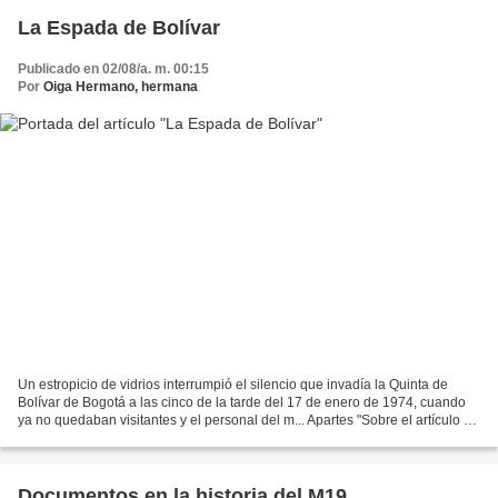
La Espada de Bolívar
Publicado en 02/08/a. m. 00:15
Por
Oiga Hermano, hermana
Un estropicio de vidrios interrumpió el silencio que invadía la Quinta de
Bolívar de Bogotá a las cinco de la tarde del 17 de enero de 1974, cuando
ya no quedaban visitantes y el personal del m... Apartes "Sobre el artículo de
Patricia Lara algunas anotaciones...
Documentos en la historia del M19