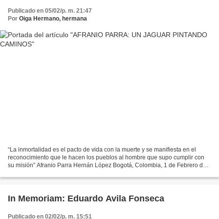
Publicado en 05/02/p. m. 21:47
Por
Oiga Hermano, hermana
“La inmortalidad es el pacto de vida con la muerte y se manifiesta en el
reconocimiento que le hacen los pueblos al hombre que supo cumplir con
su misión” Afranio Parra Hernán López Bogotá, Colombia, 1 de Febrero del
2017 El 17 de enero se cumple un aniversario...
In Memoriam: Eduardo Avila Fonseca
Publicado en 02/02/p. m. 15:51