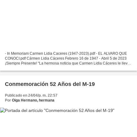
- In Memoriam Carmen Lidia Caceres (1947-2023).pdf - EL ALVARO QUE
CONOCI.pdf Cármen Lidia Cáceres Febrero 16 de 1947 - Abril 5 de 2023
¡Siempre Presente! "La hermosa noticia que Carmen Lidia Cáceres le lleva
a Alvaro Fayad" Esta mañana muy tempranito...
Conmemoración 52 Años del M-19
Publicado en 24/04/p. m. 22:57
Por
Oiga Hermano, hermana