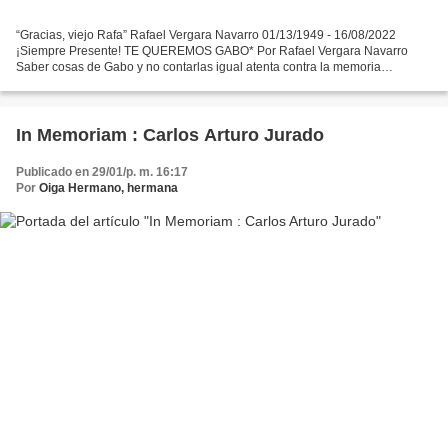
“Gracias, viejo Rafa” Rafael Vergara Navarro 01/13/1949 - 16/08/2022
¡Siempre Presente! TE QUEREMOS GABO* Por Rafael Vergara Navarro
Saber cosas de Gabo y no contarlas igual atenta contra la memoria
colectiva. Precisamente los homenajes sirven para eso:...
In Memoriam : Carlos Arturo Jurado
Publicado en 29/01/p. m. 16:17
Por
Oiga Hermano, hermana