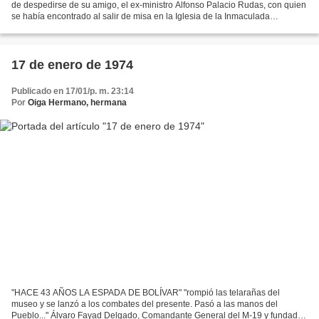
de despedirse de su amigo, el ex-ministro Alfonso Palacio Rudas, con quien
se había encontrado al salir de misa en la Iglesia de la Inmaculada
Concepción. Siendo las once y cincuenta minutos...
17 de enero de 1974
Publicado en 17/01/p. m. 23:14
Por
Oiga Hermano, hermana
"HACE 43 AÑOS LA ESPADA DE BOLÍVAR" "rompió las telarañas del
museo y se lanzó a los combates del presente. Pasó a las manos del
Pueblo..." Álvaro Fayad Delgado, Comandante General del M-19 y fundador