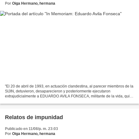
Por
Oiga Hermano, hermana
"El 20 de abril de 1993, en actuación clandestina, al parecer miembros de la
SIJIN, detuvieron, desaparecieron y posteriormente ejecutaron
extrajudicialmente a EDUARDO AVILA FONSECA, militante de la vida, quien
había sido escolta de Carlos Pizarro Leongómez...
Relatos de impunidad
Publicado en 11/08/p. m. 23:03
Por
Oiga Hermano, hermana