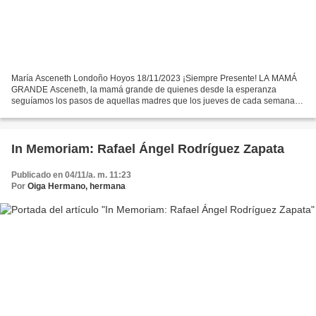
María Asceneth Londoño Hoyos 18/11/2023 ¡Siempre Presente! LA MAMÁ
GRANDE Asceneth, la mamá grande de quienes desde la esperanza
seguíamos los pasos de aquellas madres que los jueves de cada semana
recorrían con sus “chales blancos” las calles y andenes...
In Memoriam: Rafael Ángel Rodríguez Zapata
Publicado en 04/11/a. m. 11:23
Por
Oiga Hermano, hermana