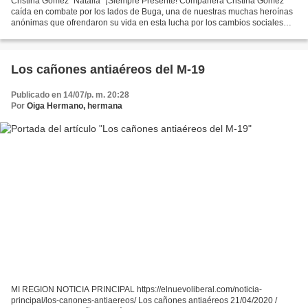
Cristina Gómez "Natalia" ¡Siempre Presente! Compañera Cristina Gómez
caída en combate por los lados de Buga, una de nuestras muchas heroínas
anónimas que ofrendaron su vida en esta lucha por los cambios sociales
que hoy toman cuerpo y se comienzan a volver...
Los cañones antiaéreos del M-19
Publicado en 14/07/p. m. 20:28
Por
Oiga Hermano, hermana
MI REGION NOTICIA PRINCIPAL https://elnuevoliberal.com/noticia-
principal/los-canones-antiaereos/ Los cañones antiaéreos 21/04/2020 /