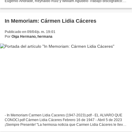
Eugenio Andrade, Reynaldo Ruiz y William Agudelo Trabajo discográfico:
"La certeza del Amor, un canto a la...
In Memoriam: Cármen Lidia Cáceres
Publicado en 09/04/p. m. 19:01
Por
Oiga Hermano, hermana
- In Memoriam Carmen Lidia Caceres (1947-2023).pdf - EL ALVARO QUE
CONOCI.pdf Cármen Lidia Cáceres Febrero 16 de 1947 - Abril 5 de 2023
¡Siempre Presente! "La hermosa noticia que Carmen Lidia Cáceres le lleva
a Alvaro Fayad" Esta mañana muy tempranito...