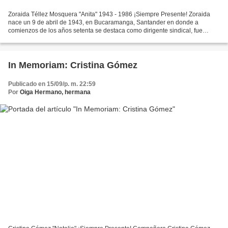
Zoraida Téllez Mosquera "Anita" 1943 - 1986 ¡Siempre Presente! Zoraida
nace un 9 de abril de 1943, en Bucaramanga, Santander en donde a
comienzos de los años setenta se destaca como dirigente sindical, fue
desde muy joven una defensora de los derechos...
In Memoriam: Cristina Gómez
Publicado en 15/09/p. m. 22:59
Por
Oiga Hermano, hermana