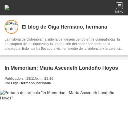
MENU
El blog de Oiga Hermano, hermana
La historia de Colombia ha sido la del desencuentro entre compatriotas, la
del saqueo de las riquezas y la usurpación del poder por parte de la
oligarquía. Esto nos ha llevado a vivir en medio de la violencia y la carencia
de bienestar para las mayorías... Nos proponemos cambiar profundamente
esta realidad. Destacados hombres y mujeres del M-19, junto a vigorosos
movimientos sociales han luchado y siguen luchando por conseguir una
sociedad justa, democrática y en Paz.
In Memoriam: María Asceneth Londoño Hoyos
Publicado en 19/11/p. m. 21:16
Por
Oiga Hermano, hermana