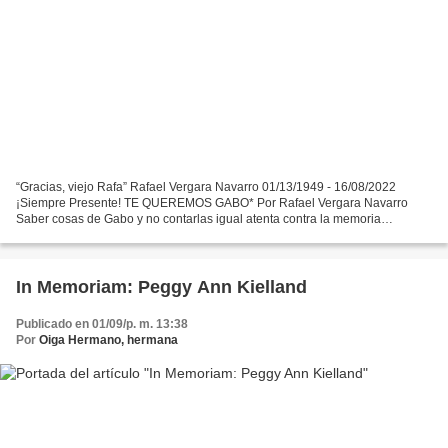
“Gracias, viejo Rafa” Rafael Vergara Navarro 01/13/1949 - 16/08/2022
¡Siempre Presente! TE QUEREMOS GABO* Por Rafael Vergara Navarro
Saber cosas de Gabo y no contarlas igual atenta contra la memoria
colectiva. Precisamente los homenajes sirven para eso:...
In Memoriam: Peggy Ann Kielland
Publicado en 01/09/p. m. 13:38
Por
Oiga Hermano, hermana