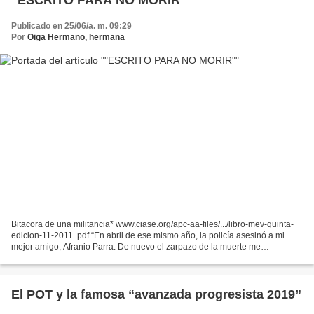
Publicado en 25/06/a. m. 09:29
Por
Oiga Hermano, hermana
Bitacora de una militancia* www.ciase.org/apc-aa-files/.../libro-mev-quinta-
edicion-11-2011. pdf “En abril de ese mismo año, la policía asesinó a mi
mejor amigo, Afranio Parra. De nuevo el zarpazo de la muerte me
sorprendió y al comienzo me pareció imposible...
El POT y la famosa “avanzada progresista 2019”