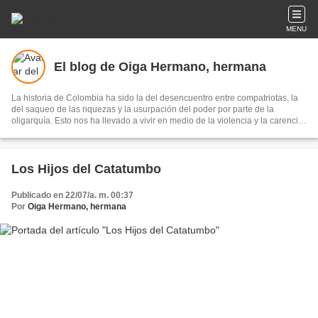
MENU
El blog de Oiga Hermano, hermana
La historia de Colombia ha sido la del desencuentro entre compatriotas, la
del saqueo de las riquezas y la usurpación del poder por parte de la
oligarquía. Esto nos ha llevado a vivir en medio de la violencia y la carencia
de bienestar para las mayorías... Nos proponemos cambiar profundamente
esta realidad. Destacados hombres y mujeres del M-19, junto a vigorosos
movimientos sociales han luchado y siguen luchando por conseguir una
sociedad justa, democrática y en Paz.
Los Hijos del Catatumbo
Publicado en 22/07/a. m. 00:37
Por
Oiga Hermano, hermana