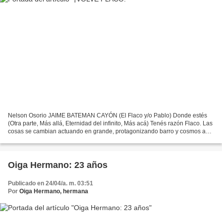
Nelson Osorio JAIME BATEMAN CAYÓN (El Flaco y/o Pablo) Donde estés
(Otra parte, Más allá, Eternidad del infinito, Más acá) Tenés razón Flaco. Las
cosas se cambian actuando en grande, protagonizando barro y cosmos a
cada paso. Con intrepidez, afecto y...
Oiga Hermano: 23 años
Publicado en 24/04/a. m. 03:51
Por
Oiga Hermano, hermana