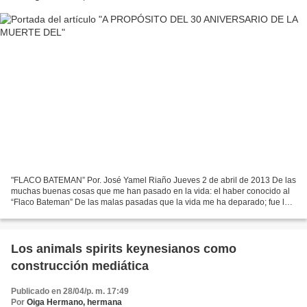
"FLACO BATEMAN” Por. José Yamel Riaño Jueves 2 de abril de 2013 De las
muchas buenas cosas que me han pasado en la vida: el haber conocido al
“Flaco Bateman” De las malas pasadas que la vida me ha deparado; fue la
de aquel 28 de abril del año 83, cuando...
Los animals spirits keynesianos como
construcción mediática
Publicado en 28/04/p. m. 17:49
Por
Oiga Hermano, hermana