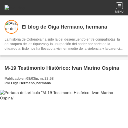
MENU
El blog de Oiga Hermano, hermana
La historia de Colombia ha sido la del desencuentro entre compatriotas, la
del saqueo de las riquezas y la usurpación del poder por parte de la
oligarquía. Esto nos ha llevado a vivir en medio de la violencia y la carencia
de bienestar para las mayorías... Nos proponemos cambiar profundamente
esta realidad. Destacados hombres y mujeres del M-19, junto a vigorosos
movimientos sociales han luchado y siguen luchando por conseguir una
sociedad justa, democrática y en Paz.
M-19 Testimonio Histórico: Ivan Marino Ospina
Publicado en 08/03/p. m. 23:58
Por
Oiga Hermano, hermana