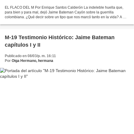
EL FLACO DEL M Por Enrique Santos Calderón La indeleble huella que,
para bien y para mal, dejó Jaime Bateman Cayón sobre la guerrilla
colombiana. ¿Qué decir sobre un tipo que nos marcó tanto en la vida? A mí,
porque lo conocí. Y me consta el peso de su...
M-19 Testimonio Histórico: Jaime Bateman
capítulos I y II
Publicado en 08/03/p. m. 16:11
Por
Oiga Hermano, hermana