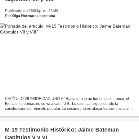
Publicado en 08/03/p. m. 23:49
Por
Oiga Hermano, hermana
CAPÍTULO VII PRIORIDAD UNO A “Hasta que tú no tumbes ese tronco, el
Ejército, lo demás no se va a caer” J.B.: Lo esencial sigue siendo la
construcción del Ejército popular. Lo secundario es atacar los centros vitales
de la economía para debilitar al enemigo....
M-19 Testimonio Histórico: Jaime Bateman
Capítulos V y VI