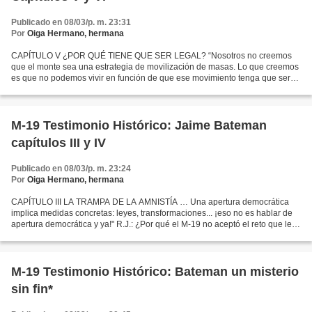
Publicado en 08/03/p. m. 23:31
Por
Oiga Hermano, hermana
CAPÍTULO V ¿POR QUÉ TIENE QUE SER LEGAL? “Nosotros no creemos
que el monte sea una estrategia de movilización de masas. Lo que creemos
es que no podemos vivir en función de que ese movimiento tenga que ser
legal. ¿Por qué no puede ser clandestino? Si...
M-19 Testimonio Histórico: Jaime Bateman
capítulos III y IV
Publicado en 08/03/p. m. 23:24
Por
Oiga Hermano, hermana
CAPÍTULO III LA TRAMPA DE LA AMNISTÍA … Una apertura democrática
implica medidas concretas: leyes, transformaciones... ¡eso no es hablar de
apertura democrática y ya!" R.J.: ¿Por qué el M-19 no aceptó el reto que le
planteó Belisario Betancur al abrir...
M-19 Testimonio Histórico: Bateman un misterio
sin fin*