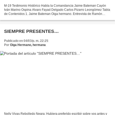
M-19 Testimonio Histórico Habla la Comandancia Jaime Bateman Cayón
Iván Marino Ospina Alvaro Fayad Delgado Carlos Pizarro Leongómez Tabla
de Contenidos 1. Jaime Bateman Oiga hermano. Entrevista de Ramón
Jimeno 2. Iván Marino Ospina 2. 1. Entrevista de...
SIEMPRE PRESENTES…
Publicado en 04/03/p. m. 22:25
Por
Oiga Hermano, hermana
Nelly Vivas Rebolledo Negra: Hubiera preferido escribir sobre vos antes y