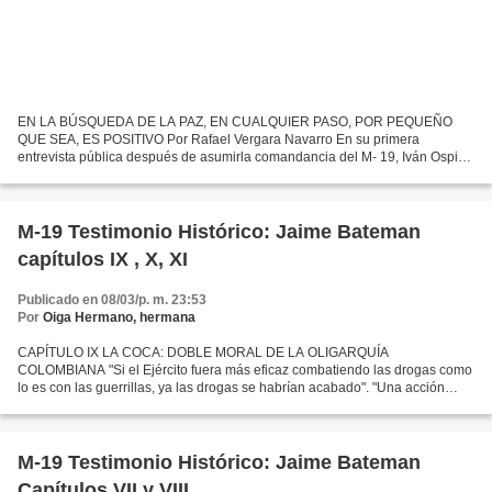
EN LA BÚSQUEDA DE LA PAZ, EN CUALQUIER PASO, POR PEQUEÑO
QUE SEA, ES POSITIVO Por Rafael Vergara Navarro En su primera
entrevista pública después de asumirla comandancia del M- 19, Iván Ospina
comenta sobre la reunión que sostuvo con el presidente Betancur...
M-19 Testimonio Histórico: Jaime Bateman
capítulos IX , X, XI
Publicado en 08/03/p. m. 23:53
Por
Oiga Hermano, hermana
CAPÍTULO IX LA COCA: DOBLE MORAL DE LA OLIGARQUÍA
COLOMBIANA "Si el Ejército fuera más eficaz combatiendo las drogas como
lo es con las guerrillas, ya las drogas se habrían acabado". "Una acción
militar hoy contra la droga significa una acción militar...
M-19 Testimonio Histórico: Jaime Bateman
Capítulos VII y VIII