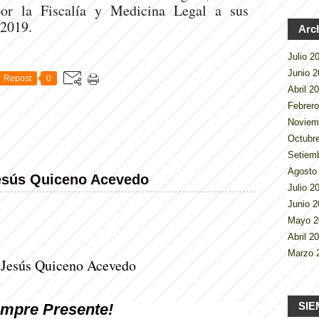
por la Fiscalía y Medicina Legal a sus
de 2019.
Arc
Julio 
Junio 
Repost
0
Abril 2
Febrer
Noviem
Octubr
Setiem
Agosto
esús Quiceno Acevedo
Julio 
Junio 
Mayo 
Abril 2
Marzo 
 Jesús Quiceno Acevedo
SIE
empre Presente!