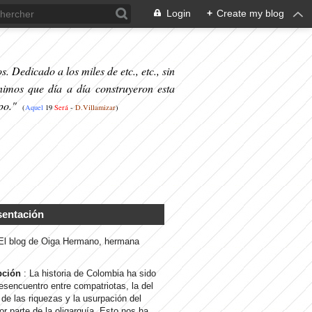
Login
+
Create my blog
. Dedicado a los miles de etc., etc., sin
nimos que día a día construyeron esta
po."
(
Aquel
19
S
erá
-
D.Villamizar
)
sentación
 El blog de Oiga Hermano, hermana
pción
: La historia de Colombia ha sido
desencuentro entre compatriotas, la del
de las riquezas y la usurpación del
or parte de la oligarquía. Esto nos ha