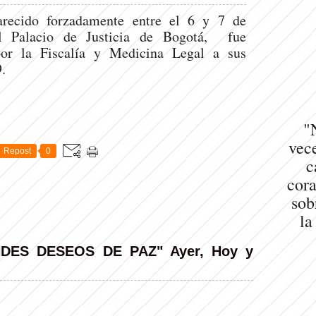
arecido forzadamente entre el 6 y 7 de
 Palacio de Justicia de Bogotá, fue
por la Fiscalía y Medicina Legal a sus
.
"
vece
Repost
0
c
cora
sob
la
ES DESEOS DE PAZ" Ayer, Hoy y