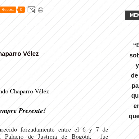
Repost
0
ME
“E
aparro Vélez
sob
y
de
pa
ndo Chaparro Vélez
qu
e
empre Presente!
que
arecido forzadamente entre el 6 y 7 de
 Palacio de Justicia de Bogotá, fue