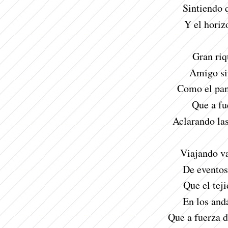
Sintiendo 
Y el horiz
Gran riq
Amigo sin
Como el pan
Que a fu
Aclarando la
Viajando va
De eventos
Que el tej
En los anda
Que a fuerza d