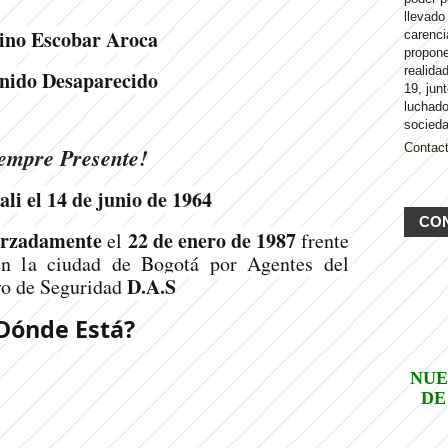
llevado
no Escobar Aroca
carenci
propon
realida
nido Desaparecido
19, jun
luchado
socieda
Contac
empre Presente!
li el 14 de junio de 1964
CO
forzadamente
22 de enero de 1987
el
frente
en la ciudad de Bogotá por Agentes del
D.A.S
vo de Seguridad
Dónde Está?
NUE
DE