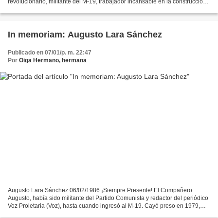
revolucionario, militante del M-19, trabajador incansable en la construcción
de un proyecto democrático, un...
In memoriam: Augusto Lara Sánchez
Publicado en 07/01/p. m. 22:47
Por
Oiga Hermano, hermana
Augusto Lara Sánchez 06/02/1986 ¡Siempre Presente! El Compañero
Augusto, había sido militante del Partido Comunista y redactor del periódico
Voz Proletaria (Voz), hasta cuando ingresó al M-19. Cayó preso en 1979,
siendo brutalmente torturado en instalaciones...