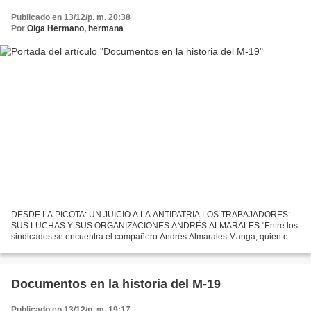
Publicado en 13/12/p. m. 20:38
Por
Oiga Hermano, hermana
DESDE LA PICOTA: UN JUICIO A LA ANTIPATRIA LOS TRABAJADORES:
SUS LUCHAS Y SUS ORGANIZACIONES ANDRÉS ALMARALES "Entre los
sindicados se encuentra el compañero Andrés Almarales Manga, quien en
su condición de militante activo, convicto y confeso del M-19,...
Documentos en la historia del M-19
Publicado en 13/12/p. m. 19:17