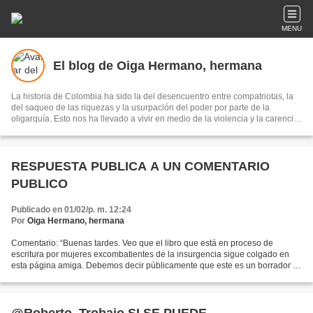
MENU
El blog de Oiga Hermano, hermana
La historia de Colombia ha sido la del desencuentro entre compatriotas, la
del saqueo de las riquezas y la usurpación del poder por parte de la
oligarquía. Esto nos ha llevado a vivir en medio de la violencia y la carencia
de bienestar para las mayorías... Nos proponemos cambiar profundamente
esta realidad. Destacados hombres y mujeres del M-19, junto a vigorosos
movimientos sociales han luchado y siguen luchando por conseguir una
sociedad justa, democrática y en Paz.
RESPUESTA PUBLICA A UN COMENTARIO
PUBLICO
Publicado en 01/02/p. m. 12:24
Por
Oiga Hermano, hermana
Comentario: “Buenas tardes. Veo que el libro que está en proceso de
escritura por mujeres excombatientes de la insurgencia sigue colgado en
esta página amiga. Debemos decir públicamente que este es un borrador y
que está descontextualizado, porque solamente...