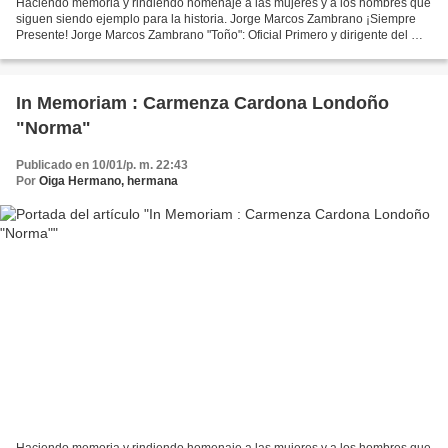
Haciendo memoria y rindiendo homenaje a las mujeres y a los hombres que
siguen siendo ejemplo para la historia. Jorge Marcos Zambrano ¡Siempre
Presente! Jorge Marcos Zambrano "Toño": Oficial Primero y dirigente del M-
19 en el Valle del Cauca, fue detenido...
In Memoriam : Carmenza Cardona Londoño
"Norma"
Publicado en 10/01/p. m. 22:43
Por
Oiga Hermano, hermana