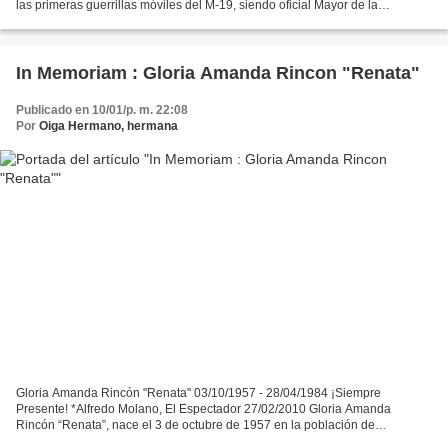
las primeras guerrillas móviles del M-19, siendo oficial Mayor de la
Organización estuvo en la móvil del Cauca...
In Memoriam : Gloria Amanda Rincon "Renata"
Publicado en 10/01/p. m. 22:08
Por
Oiga Hermano, hermana
Gloria Amanda Rincón "Renata" 03/10/1957 - 28/04/1984 ¡Siempre
Presente! *Alfredo Molano, El Espectador 27/02/2010 Gloria Amanda
Rincón “Renata”, nace el 3 de octubre de 1957 en la población de
Maracaibo (Florencia) militante del M-19 y dirigente política...