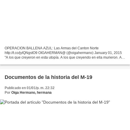
OPERACION BALLENA AZUL: Las Armas del Canton Norte
http://t.co/jyIQNgstO9 OIGAHERMAN@ (@oigahermano) January 01, 2015
"A los que creyeron en esta utopía. A los que creyendo en ella murieron. A
quienes por creer en ella vivimos. Dedicado a los miles de...
Documentos de la historia del M-19
Publicado en 01/01/p. m. 22:32
Por
Oiga Hermano, hermana