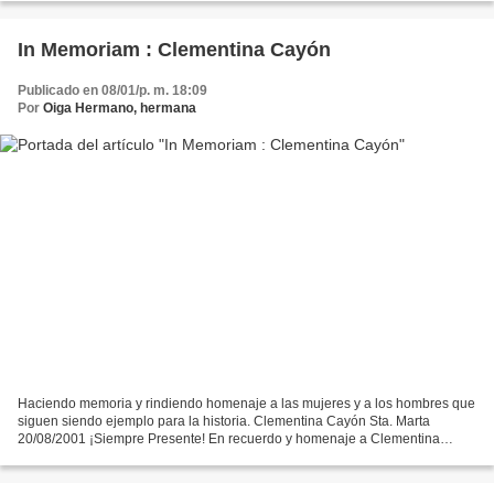
In Memoriam : Clementina Cayón
Publicado en 08/01/p. m. 18:09
Por
Oiga Hermano, hermana
Haciendo memoria y rindiendo homenaje a las mujeres y a los hombres que
siguen siendo ejemplo para la historia. Clementina Cayón Sta. Marta
20/08/2001 ¡Siempre Presente! En recuerdo y homenaje a Clementina
Cayón, la mamá de Jaime Bateman, que murio un...