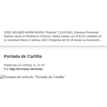
JOSÉ HELMER MARIN MARIN "Roberto" 11/03/1981 ¡Siempre Presente!
Helmer nació en Rioblanco (Tolima). Había estado con el ELN y militado en
la Juventud Obrera Católica (JOC) Dirigente del M-19 desde su fundación,
destaco en acciones de envergadura en diferentes...
Portada de Cartilla
Publicado en 12/01/p. m. 21:57
Por
Oiga Hermano, hermana