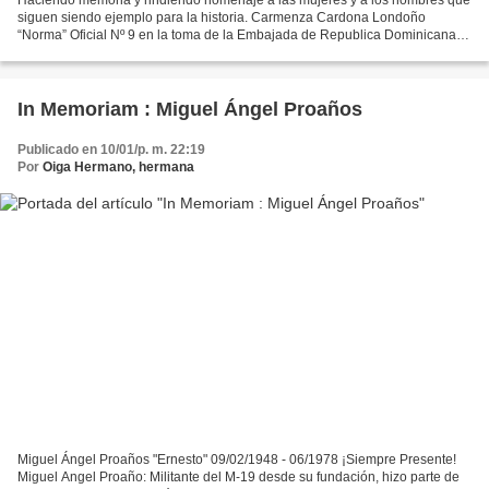
Haciendo memoria y rindiendo homenaje a las mujeres y a los hombres que
siguen siendo ejemplo para la historia. Carmenza Cardona Londoño
“Norma” Oficial Nº 9 en la toma de la Embajada de Republica Dominicana el
27 de febrero 1980, representó al M-19 en...
In Memoriam : Miguel Ángel Proaños
Publicado en 10/01/p. m. 22:19
Por
Oiga Hermano, hermana
Miguel Ángel Proaños "Ernesto" 09/02/1948 - 06/1978 ¡Siempre Presente!
Miguel Angel Proaño: Militante del M-19 desde su fundación, hizo parte de