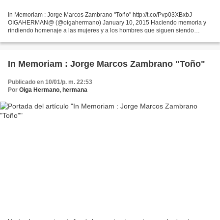
In Memoriam : Jorge Marcos Zambrano "Toño" http://t.co/Pvp03XBxbJ
OIGAHERMAN@ (@oigahermano) January 10, 2015 Haciendo memoria y
rindiendo homenaje a las mujeres y a los hombres que siguen siendo
ejemplo para la historia. Jorge Marcos Zambrano "Toño":...
In Memoriam : Jorge Marcos Zambrano "Toño"
Publicado en 10/01/p. m. 22:53
Por
Oiga Hermano, hermana